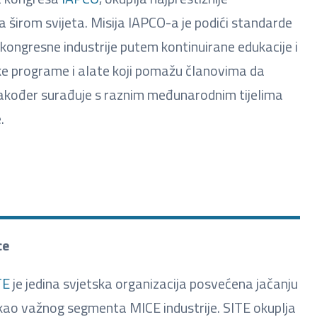
 širom svijeta. Misija IAPCO-a je podići standarde
ongresne industrije putem kontinuirane edukacije i
ske programe i alate koji pomažu članovima da
također surađuje s raznim međunarodnim tijelima
.
ce
TE
je jedina svjetska organizacija posvećena jačanju
a) kao važnog segmenta MICE industrije. SITE okuplja