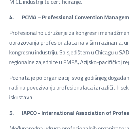
MICE industriji te certificiranje.
4. PCMA – Professional Convention Manageme
Profesionalno udruženje za kongresni menadžme
obrazovanja profesionalaca na višim razinama, umr
kongresnu industriju. Sa sjedištem u Chicagu u S
regionalne zajednice u EMEA, Azijsko-pacifičkoj reg
Poznata je po organizaciji svog godišnjeg događa
radi na povezivanju profesionalaca iz različitih se
iskustava.
5. IAPCO - International Association of Profes
Međunarodna udruga profesionalnih organizator