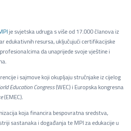
MPI
je svjetska udruga s više od 17.000 članova iz
ar edukativnih resursa, uključujući certifikacijske
rofesionalcima da unaprijede svoje vještine i
ima.
cije i sajmove koji okupljaju stručnjake iz cijelog
rld Education Congress
(WEC) i Europska kongresna
ce
(EMEC).
nizacija koja financira bespovratna sredstva,
ustriji sastanaka i događanja te MPI za edukacije u