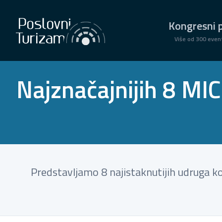
Kongresni p
Više od 300 even
Najznačajnijih 8 MIC
Predstavljamo 8 najistaknutijih udruga koj