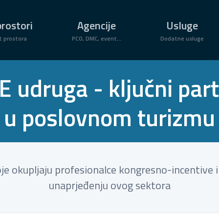
rostori
Agencije
Usluge
t prostora
PCO, DMC, event...
Dodatne usluge
E udruga - ključni par
u poslovnom turizmu
e okupljaju profesionalce kongresno-incentive ind
unaprjeđenju ovog sektora