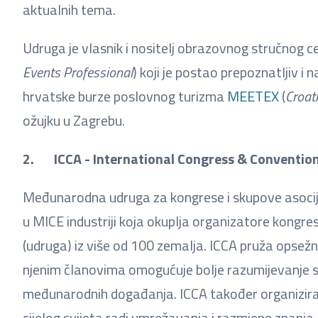
aktualnih tema.
Udruga je vlasnik i nositelj obrazovnog stručnog c
Events Professional
) koji je postao prepoznatljiv i 
hrvatske burze poslovnog turizma
MEETEX
(
Croat
ožujku u Zagrebu.
2. ICCA - International Congress & Convention
Međunarodna udruga za kongrese i skupove asocija
u MICE industriji koja okuplja organizatore kongre
(udruga) iz više od 100 zemalja. ICCA pruža opsežn
njenim članovima omogućuje bolje razumijevanje svj
međunarodnih događanja. ICCA također organizira g
cijelog svijeta radi umrežavanja i razmjene znanja.