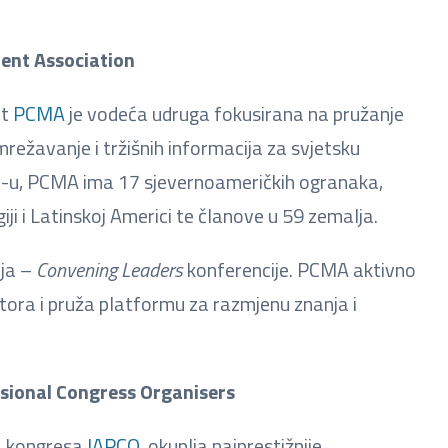
nt Association
nt
PCMA
je vodeća udruga fokusirana na pružanje
ežavanje i tržišnih informacija za svjetsku
AD-u, PCMA ima 17 sjevernoameričkih ogranaka,
iji i Latinskoj Americi te članove u 59 zemalja.
nja –
Convening Leaders
konferencije. PCMA aktivno
ktora i pruža platformu za razmjenu znanja i
sional Congress Organisers
a kongresa
IAPCO
, okuplja najprestižnije