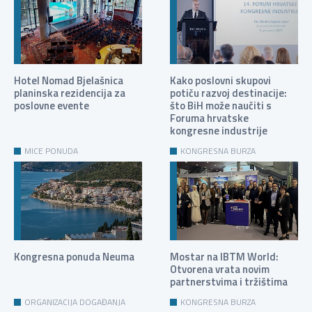
Hotel Nomad Bjelašnica
Kako poslovni skupovi
planinska rezidencija za
potiču razvoj destinacije:
poslovne evente
što BiH može naučiti s
Foruma hrvatske
kongresne industrije
MICE PONUDA
KONGRESNA BURZA
Kongresna ponuda Neuma
Mostar na IBTM World:
Otvorena vrata novim
partnerstvima i tržištima
ORGANIZACIJA DOGAĐANJA
KONGRESNA BURZA