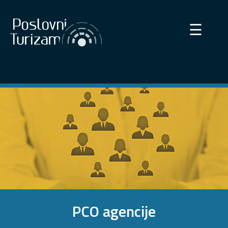
×
☰
PCO agencije