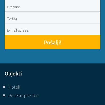
Pošalji!
Objekti
Hoteli
Posebni prostori