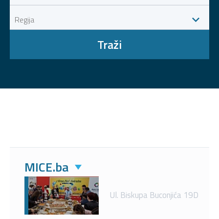
Traži
MICE.ba
Ul. Biskupa Buconjića 19D