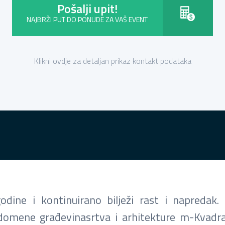
Pošalji upit!
NAJBRŽI PUT DO PONUDE ZA VAŠ EVENT
Klikni ovdje za detaljan prikaz kontakt podataka
dine i kontinuirano bilježi rast i napredak.
iz domene građevinasrtva i arhitekture m-Kvadra