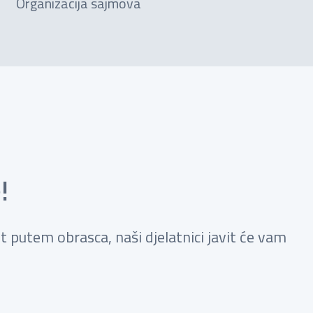
Organizacija sajmova
!
it putem obrasca, naši djelatnici javit će vam