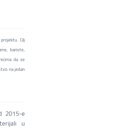
rojektu. Cilj
ene, bariste,
snicima da se
stvo na jedan
od 2015-e
erijali u