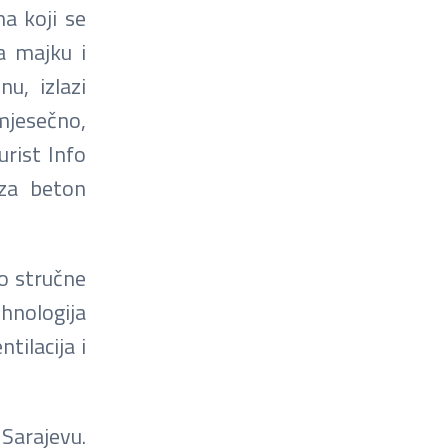
a koji se
za majku i
u, izlazi
mjesečno,
urist Info
s za beton
o stručne
ehnologija
tilacija i
Sarajevu.