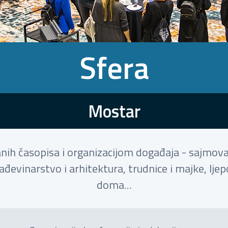
Sfera
Mostar
anih časopisa i organizacijom događaja - sajmova, 
ađevinarstvo i arhitektura, trudnice i majke, ljep
doma…