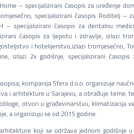
Home – specijalizirani časopis za uređenje dom
romjesečno, specijalizirani časopis Roditelj – 
H – specijalizirani časopis za dentalnu medicin
irani časopis za ljepotu i zdravlje, izlazi tro
osteljstvo i hotelijerstvo,izlazi tromjesečno, To
ine, izlazi 2x godišnje, specijalizirani časopi
sopisa, kompanija Sfera d.o.o. organizuje naučn
va i arhitekture u Sarajevu, a obrađuje teme: t
obloge, otvori u građevinarstvu, klimatizacija ven
je, a organizuju se od 2015 godine.
rhitekture koji se održava jednom godišnje u 