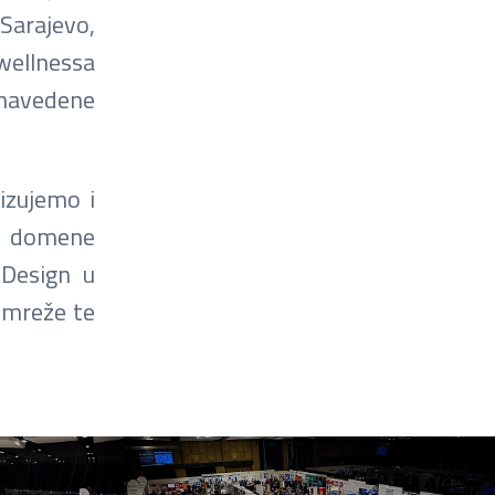
Sarajevo,
wellnessa
 navedene
izujemo i
iz domene
 Design u
e mreže te