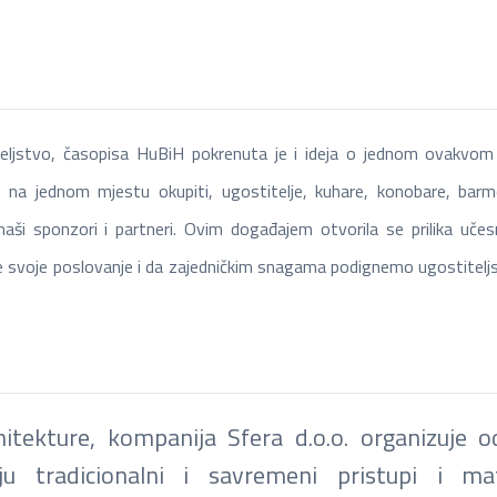
iteljstvo, časopisa HuBiH pokrenuta je i ideja o jednom ovakvom p
, na jednom mjestu okupiti, ugostitelje, kuhare, konobare, barm
aši sponzori i partneri. Ovim događajem otvorila se prilika uče
de svoje poslovanje i da zajedničkim snagama podignemo ugostitelj
hitekture, kompanija Sfera d.o.o. organizuje 
ju tradicionalni i savremeni pristupi i mat