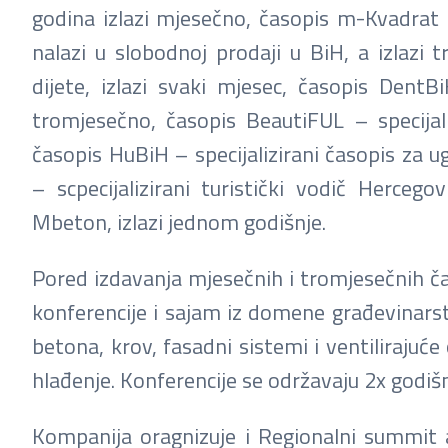
godina izlazi mjesečno, časopis m-Kvadrat 
nalazi u slobodnoj prodaji u BiH, a izlazi t
dijete, izlazi svaki mjesec, časopis DentBi
tromjesečno, časopis BeautiFUL – specijaliz
časopis HuBiH – specijalizirani časopis za ug
– scpecijalizirani turistički vodič Hercegov
Mbeton, izlazi jednom godišnje.
Pored izdavanja mjesečnih i tromjesečnih ča
konferencije i sajam iz domene građevinarst
betona, krov, fasadni sistemi i ventilirajuće 
hlađenje. Konferencije se održavaju 2x godišn
Kompanija oragnizuje i Regionalni summit a