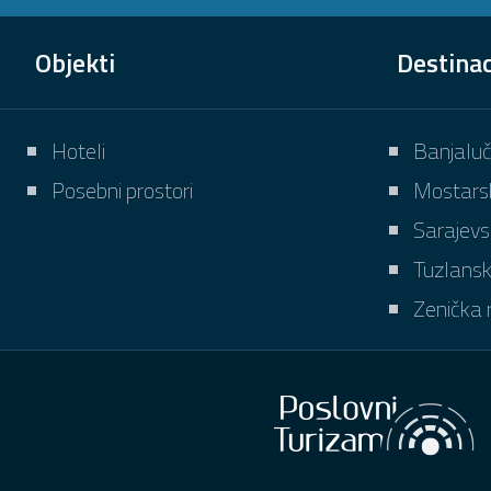
Objekti
Destinac
Hoteli
Banjaluč
Posebni prostori
Mostarsk
Sarajevs
Tuzlansk
Zenička r