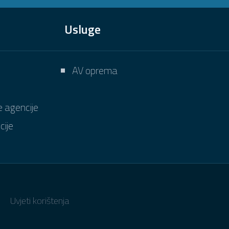
Usluge
AV oprema
e agencije
cije
Uvjeti korištenja