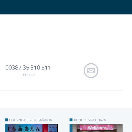
00387 35 310 511
TELEFON
ORGANIZACIJA DOGAĐANJA
KONGRESNA BURZA