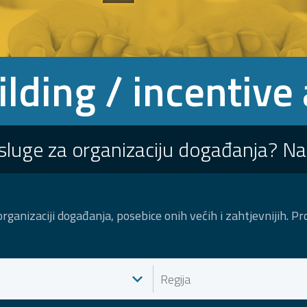
lding / incentive 
usluge za organizaciju događanja? N
organizaciji događanja, posebice onih većih i zahtjevnijih. 