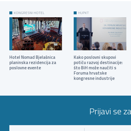
KONGRESNI HOTEL
HUPKT
Hotel Nomad Bjelašnica
Kako poslovni skupovi
planinska rezidencija za
potiču razvoj destinacije:
poslovne evente
što BiH može naučiti s
Foruma hrvatske
kongresne industrije
Prijavi se z