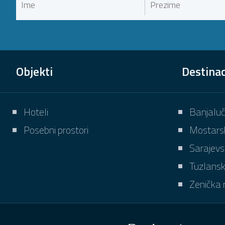
Objekti
Destinac
Hoteli
Banjaluč
Posebni prostori
Mostarsk
Sarajevs
Tuzlansk
Zenička r