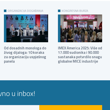
ORGANIZACIJA DOGAĐANJA
KONGRESNA BURZA
Od dosadnih monologa do
IMEX America 2025: Više od
živog dijaloga: 10 koraka
17.000 sudionika i 90.000
za organizaciju uspješnog
sastanaka potvrdilo snagu
panela
globalne MICE industrije
avno u inbox!