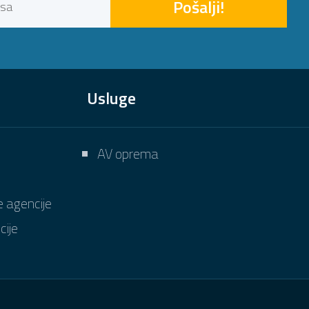
Pošalji!
Usluge
AV oprema
e agencije
cije