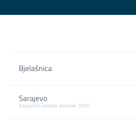
Bjelašnica
Sarajevo
Kapacitet najveće dvorane: 3900