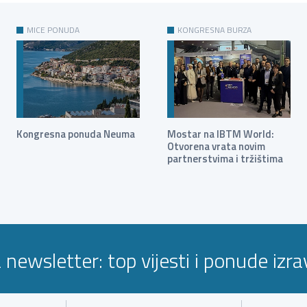
MICE PONUDA
KONGRESNA BURZA
Kongresna ponuda Neuma
Mostar na IBTM World:
Otvorena vrata novim
partnerstvima i tržištima
a newsletter: top vijesti i ponude izr