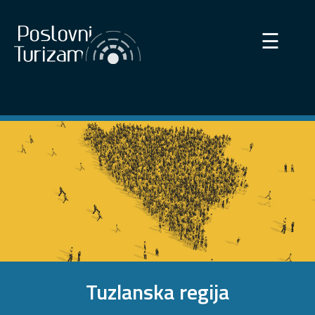
×
☰
Tuzlanska regija