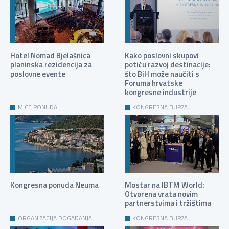
Hotel Nomad Bjelašnica
Kako poslovni skupovi
planinska rezidencija za
potiču razvoj destinacije:
poslovne evente
što BiH može naučiti s
Foruma hrvatske
kongresne industrije
MICE PONUDA
KONGRESNA BURZA
Kongresna ponuda Neuma
Mostar na IBTM World:
Otvorena vrata novim
partnerstvima i tržištima
ORGANIZACIJA DOGAĐANJA
KONGRESNA BURZA