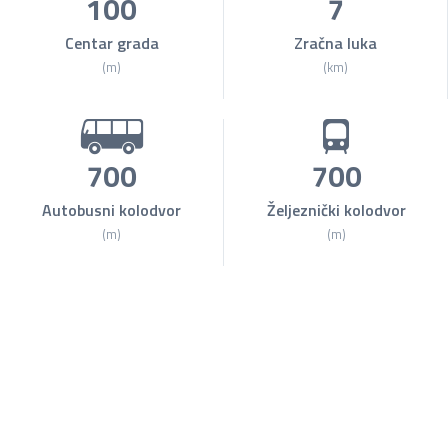
100
7
Centar grada
Zračna luka
(m)
(km)
700
700
Autobusni kolodvor
Željeznički kolodvor
(m)
(m)