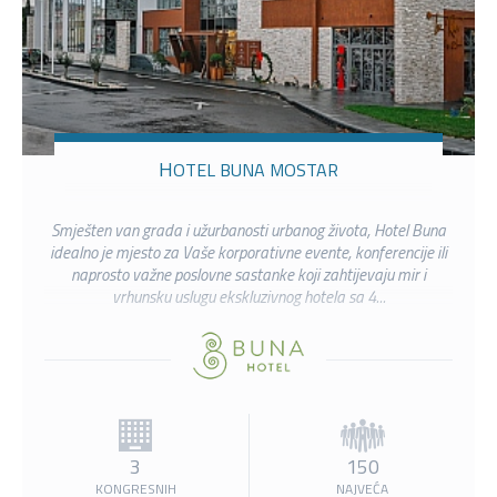
HOTEL BUNA MOSTAR
Smješten van grada i užurbanosti urbanog života, Hotel Buna
idealno je mjesto za Vaše korporativne evente, konferencije ili
naprosto važne poslovne sastanke koji zahtijevaju mir i
vrhunsku uslugu ekskluzivnog hotela sa 4...
3
150
KONGRESNIH
NAJVEĆA