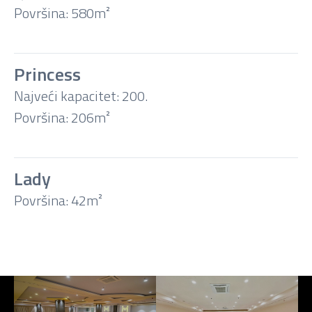
Konferencija
Površina: 580m²
U-
Princess
oblik
Najveći kapacitet: 200.
Površina: 206m²
Banket
Koktel
Lady
Površina: 42m²