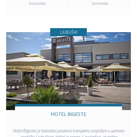
DVORANA
DVORANA
LJUBUŠKI
HOTEL BIGESTE
Hotel Bigeste je hotelsko poslovni kompleks smješten u samom
središtu Ljubuškog. Hotel je ranga 4 zvjezdice, izuzetno