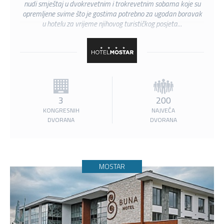
nudi smještaj u dvokrevetnim i trokrevetnim sobama koje su
opremljene svime što je gostima potrebno za ugodan boravak
u hotelu za vrijeme njihovog turističkog posjeta...
3
200
KONGRESNIH
NAJVEĆA
DVORANA
DVORANA
MOSTAR