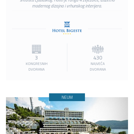
modernog dizajna i vrhunskog interijera.
3
430
KONGRESNIH
NAJVEĆA
DVORANA
DVORANA
NEUM