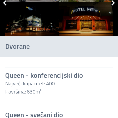
Dvorane
Queen - konferencijski dio
Najveći kapacitet: 400.
Kino
Površina: 630m²
Učionica
Queen - svečani dio