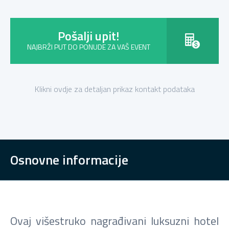
Pošalji upit!
NAJBRŽI PUT DO PONUDE ZA VAŠ EVENT
Klikni ovdje za detaljan prikaz kontakt podataka
Osnovne informacije
Ovaj višestruko nagrađivani luksuzni hotel