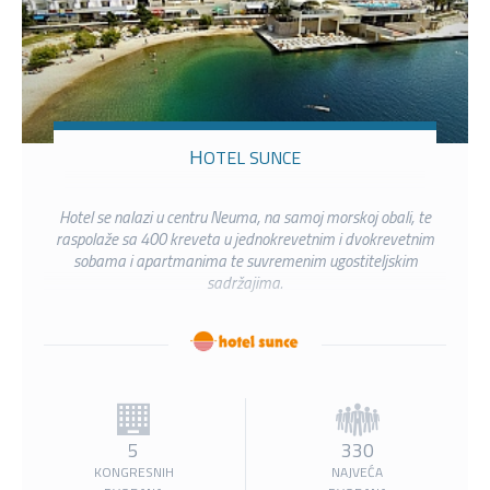
HOTEL SUNCE
Hotel se nalazi u centru Neuma, na samoj morskoj obali, te
raspolaže sa 400 kreveta u jednokrevetnim i dvokrevetnim
sobama i apartmanima te suvremenim ugostiteljskim
sadržajima.
5
330
KONGRESNIH
NAJVEĆA