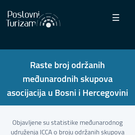
×
☰
Raste broj održanih
međunarodnih skupova
asocijacija u Bosni i Hercegovini
Objavljene su statistike međunarodnog
udruženja ICCA o broju održanih skupova