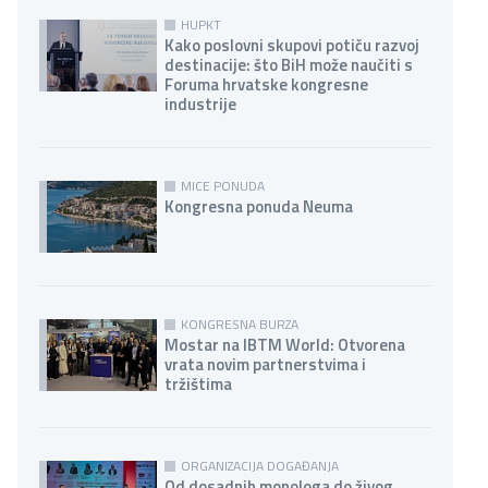
HUPKT
Kako poslovni skupovi potiču razvoj
destinacije: što BiH može naučiti s
Foruma hrvatske kongresne
industrije
MICE PONUDA
Kongresna ponuda Neuma
KONGRESNA BURZA
Mostar na IBTM World: Otvorena
vrata novim partnerstvima i
tržištima
ORGANIZACIJA DOGAĐANJA
Od dosadnih monologa do živog