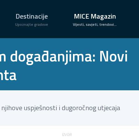
×
Destinacije
MICE Magazin
Upoznajte gradove
Vijesti, savjeti, trendovi...
im događanjima: Novi
nta
 njihove uspješnosti i dugoročnog utjecaja
IZVOR