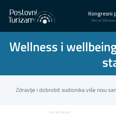
Kongresni p
Više od 300 even
Wellness i wellbein
st
Zdravlje i dobrobit sudionika više nisu s
DATUM OBJAVE