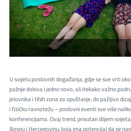
U svijetu poslovnih događanja, gdje se sve vrti ok
pažnje dobiva i jedno novo, ali itekako važno podr
jelovnika i tihih zona za opuštanje, do pažljivo diz
i fizičku ravnotežu – poslovni eventi sve više nal
konferencijama. Ovaj trend, prisutan diljem svijeta, 
Bosnu i Hercegovinu, koja ima potencijal da se n