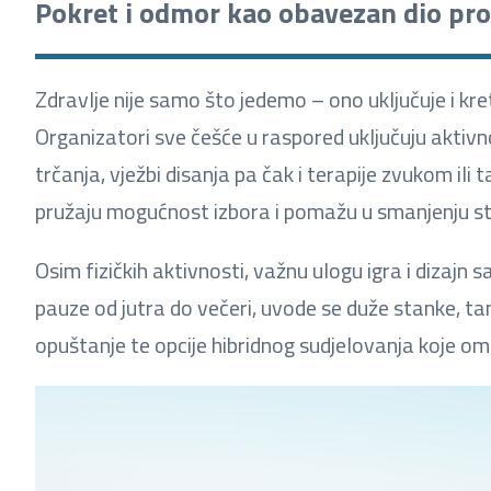
Pokret i odmor kao obavezan dio pr
Zdravlje nije samo što jedemo – ono uključuje i kre
Organizatori sve češće u raspored uključuju aktivnos
trčanja, vježbi disanja pa čak i terapije zvukom ili 
pružaju mogućnost izbora i pomažu u smanjenju stre
Osim fizičkih aktivnosti, važnu ulogu igra i dizaj
pauze od jutra do večeri, uvode se duže stanke, ta
opuštanje te opcije hibridnog sudjelovanja koje om