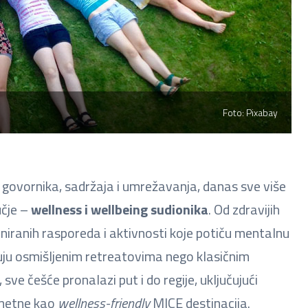
Foto: Pixabay
o govornika, sadržaja i umrežavanja, danas sve više
učje –
wellness i wellbeing sudionika
. Od zdravijih
ajniranih rasporeda i aktivnosti koje potiču mentalnu
ikuju osmišljenim retreatovima nego klasičnim
sve češće pronalazi put i do regije, uključujući
ametne kao
wellness-friendly
MICE destinacija.