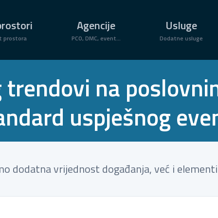
rostori
Agencije
Usluge
t prostora
PCO, DMC, event...
Dodatne usluge
g trendovi na poslovn
andard uspješnog eve
amo dodatna vrijednost događanja, već i elementi