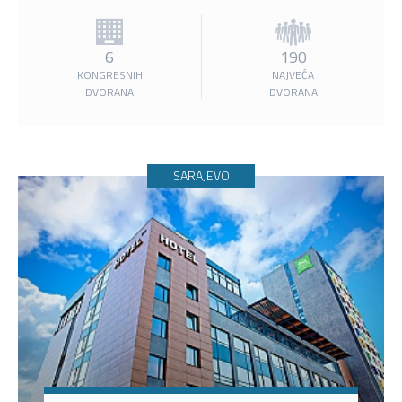
6
190
KONGRESNIH
NAJVEĆA
DVORANA
DVORANA
SARAJEVO