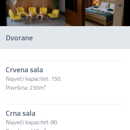
Dvorane
Crvena sala
Najveći kapacitet: 150.
Kino
Površina: 230m²
Učionica
Crna sala
Konferencija
Najveći kapacitet: 80.