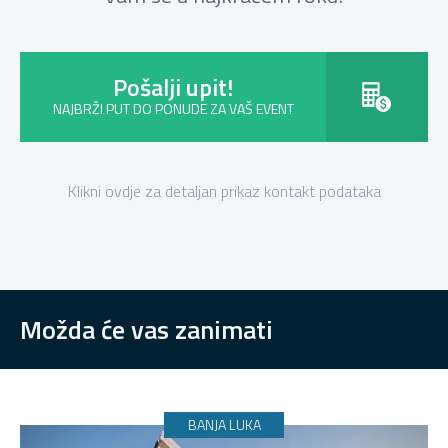
Pošalji upit!
NAJBRŽI PUT DO PONUDE ZA VAŠ EVENT
Klikni ovdje za detaljan prikaz kontakt podataka
Možda će vas zanimati
BANJA LUKA