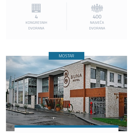
4
400
KONGRESNIH
NAJVEĆA
DVORANA
DVORANA
MOSTAR