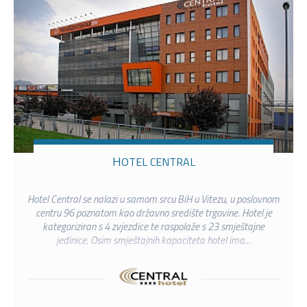
HOTEL CENTRAL
Hotel Central se nalazi u samom srcu BiH u Vitezu, u poslovnom
centru 96 poznatom kao državno središte trgovine. Hotel je
kategoriziran s 4 zvjezdice te raspolaže s 23 smještajne
jedinice. Osim smještajnih kapaciteta hotel ima...