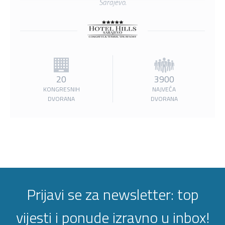
Sarajevo.
20
3900
KONGRESNIH
NAJVEĆA
DVORANA
DVORANA
Prijavi se za newsletter: top
vijesti i ponude izravno u inbox!