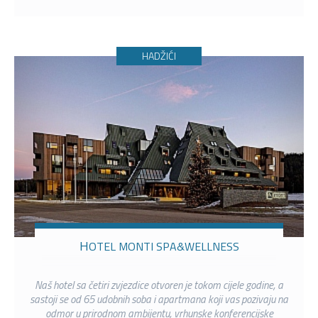
HADŽIĆI
HOTEL MONTI SPA&WELLNESS
Naš hotel sa četiri zvjezdice otvoren je tokom cijele godine, a
sastoji se od 65 udobnih soba i apartmana koji vas pozivaju na
odmor u prirodnom ambijentu, vrhunske konferencijske