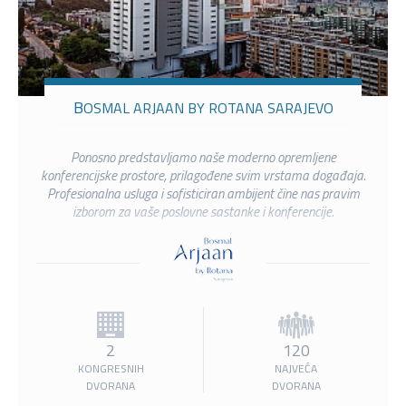
BOSMAL ARJAAN BY ROTANA SARAJEVO
Ponosno predstavljamo naše moderno opremljene
konferencijske prostore, prilagođene svim vrstama događaja.
Profesionalna usluga i sofisticiran ambijent čine nas pravim
izborom za vaše poslovne sastanke i konferencije.
2
120
KONGRESNIH
NAJVEĆA
DVORANA
DVORANA