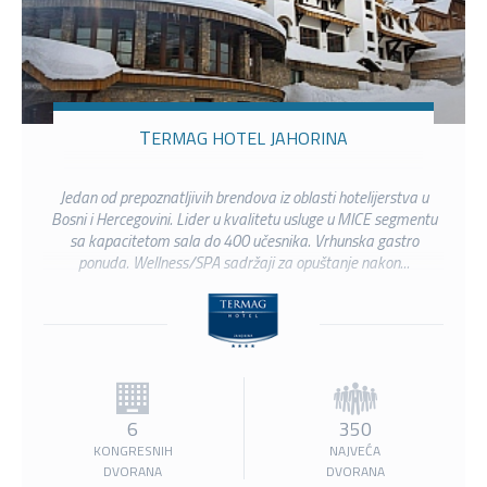
TERMAG HOTEL JAHORINA
Jedan od prepoznatljivih brendova iz oblasti hotelijerstva u
Bosni i Hercegovini. Lider u kvalitetu usluge u MICE segmentu
sa kapacitetom sala do 400 učesnika. Vrhunska gastro
ponuda. Wellness/SPA sadržaji za opuštanje nakon...
6
350
KONGRESNIH
NAJVEĆA
DVORANA
DVORANA