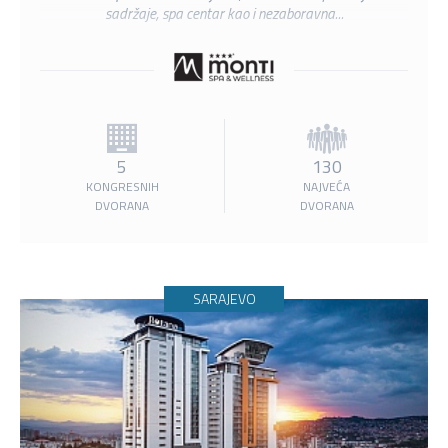
sadržaje, spa centar kao i nezaboravna...
5
130
KONGRESNIH
NAJVEĆA
DVORANA
DVORANA
SARAJEVO