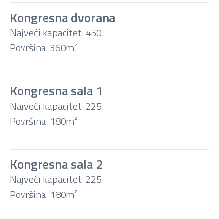
Kongresna dvorana
Najveći kapacitet: 450.
Kino
Površina: 360m²
Učionica
Kongresna sala 1
Konferencija
Najveći kapacitet: 225.
Površina: 180m²
U-
oblik
Kongresna sala 2
Najveći kapacitet: 225.
Banket
Površina: 180m²