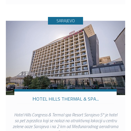
SARAJEVO
HOTEL HILLS THERMAL & SPA...
Hotel Hills Congress & Termal spa Resort Sarajevo 5* je hotel
sa pet zvjezdica koji se nalazi na atraktivnoj lokaciji u centru
zelene oaze Sarajeva i na 2 km od Međunarodnog aerodroma