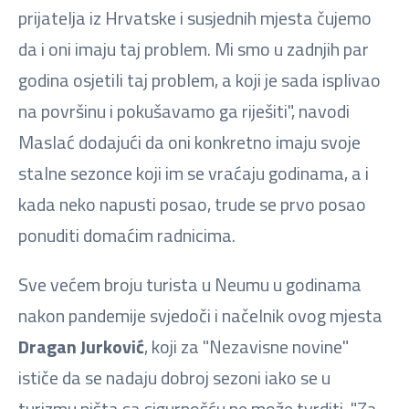
prijatelja iz Hrvatske i susjednih mjesta čujemo
da i oni imaju taj problem. Mi smo u zadnjih par
godina osjetili taj problem, a koji je sada isplivao
na površinu i pokušavamo ga riješiti", navodi
Maslać dodajući da oni konkretno imaju svoje
stalne sezonce koji im se vraćaju godinama, a i
kada neko napusti posao, trude se prvo posao
ponuditi domaćim radnicima.
Sve većem broju turista u Neumu u godinama
nakon pandemije svjedoči i načelnik ovog mjesta
Dragan Jurković
, koji za "Nezavisne novine"
ističe da se nadaju dobroj sezoni iako se u
turizmu ništa sa sigurnošću ne može tvrditi. "Za