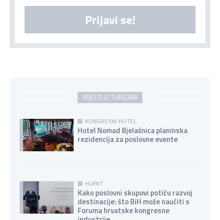
Prijavi se!
VIJESTI IZ TURIZMA
KONGRESNI HOTEL
Hotel Nomad Bjelašnica planinska
rezidencija za poslovne evente
HUPKT
Kako poslovni skupovi potiču razvoj
destinacije: što BiH može naučiti s
Foruma hrvatske kongresne
industrije