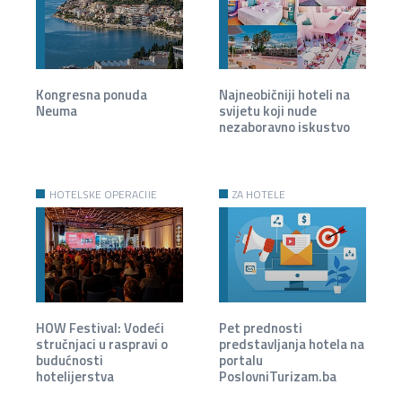
Kongresna ponuda
Najneobičniji hoteli na
Neuma
svijetu koji nude
nezaboravno iskustvo
HOTELSKE OPERACIJE
ZA HOTELE
HOW Festival: Vodeći
Pet prednosti
stručnjaci u raspravi o
predstavljanja hotela na
budućnosti
portalu
hotelijerstva
PoslovniTurizam.ba