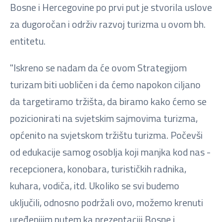
Bosne i Hercegovine po prvi put je stvorila uslove
za dugoročan i održiv razvoj turizma u ovom bh.
entitetu.
"Iskreno se nadam da će ovom Strategijom
turizam biti uobličen i da ćemo napokon ciljano
da targetiramo tržišta, da biramo kako ćemo se
pozicionirati na svjetskim sajmovima turizma,
općenito na svjetskom tržištu turizma. Počevši
od edukacije samog osoblja koji manjka kod nas -
recepcionera, konobara, turističkih radnika,
kuhara, vodiča, itd. Ukoliko se svi budemo
uključili, odnosno podržali ovo, možemo krenuti
uređenijim putem ka prezentaciji Bosne i