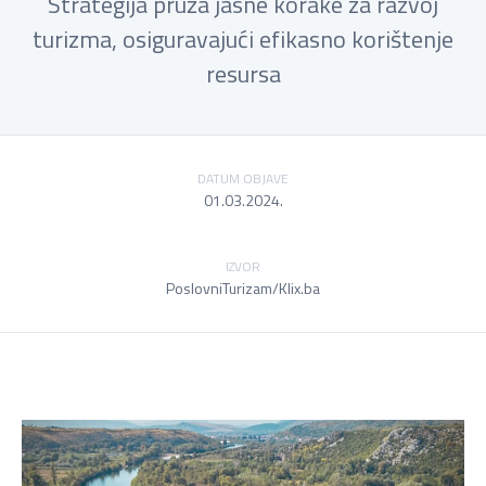
Strategija pruža jasne korake za razvoj
turizma, osiguravajući efikasno korištenje
resursa
DATUM OBJAVE
01.03.2024.
IZVOR
PoslovniTurizam/Klix.ba