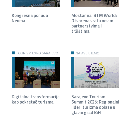
Kongresna ponuda
Mostar na IBTM World:
Neuma
Otvorena vrata novim
partnerstvima i
tržištima
TOURISM EXPO SARAJEVO
NAJAVLJUJEMO
2025
Digitalna transformacija
Sarajevo Tourism
kao pokretač turizma
Summit 2025: Regionalni
lideri turizma dolaze u
glavni grad BiH