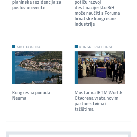
planinska rezidencija za
potiču razvoj
poslovne evente
destinacije: što BiH
može naučiti s Foruma
hrvatske kongresne
industrije
MICE PONUDA
KONGRESNA BURZA
Kongresna ponuda
Mostar na IBTM World:
Neuma
Otvorena vrata novim
partnerstvima i
tržištima