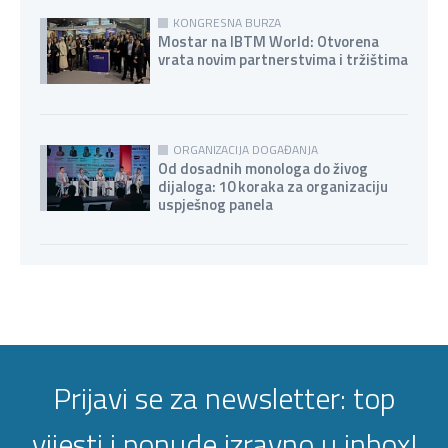
KONGRESNA BURZA
Mostar na IBTM World: Otvorena
vrata novim partnerstvima i tržištima
ORGANIZACIJA DOGAĐANJA
Od dosadnih monologa do živog
dijaloga: 10 koraka za organizaciju
uspješnog panela
Prijavi se za newsletter: top
vijesti i ponude izravno u inbox!