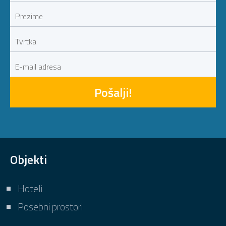
Pošalji!
Objekti
Hoteli
Posebni prostori