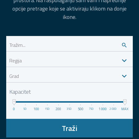
prostora. Na raspolaganju sam vam i naprednije
opcije pretrage koje se aktiviraju klikom na donje
ikone.
Kapacitet
0
100
200
500
1 000
MAX
50
150
350
750
2 000
Traži