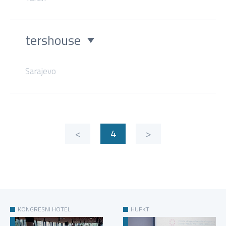
tershouse
Sarajevo
<
4
>
KONGRESNI HOTEL
HUPKT