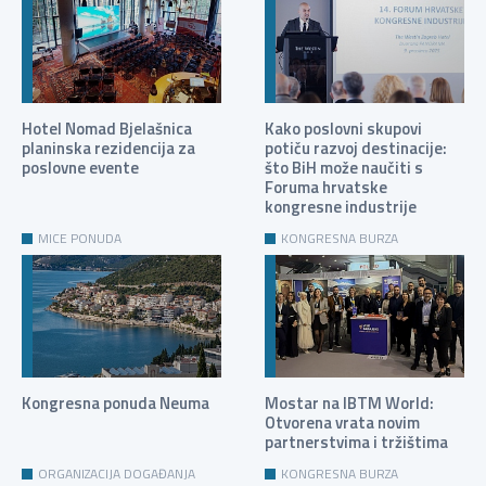
Hotel Nomad Bjelašnica
Kako poslovni skupovi
planinska rezidencija za
potiču razvoj destinacije:
poslovne evente
što BiH može naučiti s
Foruma hrvatske
kongresne industrije
MICE PONUDA
KONGRESNA BURZA
Kongresna ponuda Neuma
Mostar na IBTM World:
Otvorena vrata novim
partnerstvima i tržištima
ORGANIZACIJA DOGAĐANJA
KONGRESNA BURZA